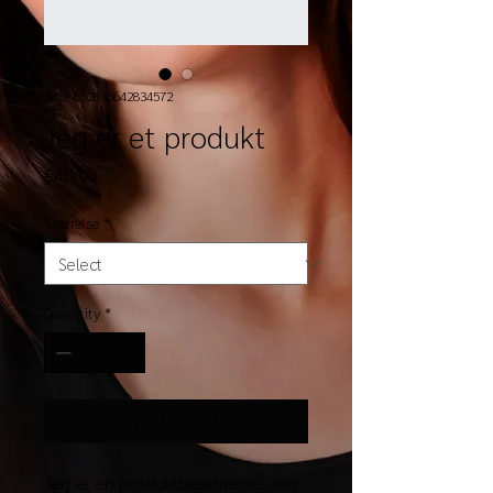
SKU: 632835642834572
Jeg er et produkt
Price
€40.00
Størrelse
*
Quantity
*
Add to Cart
Jeg er en produktbeskrivelse. Jeg 